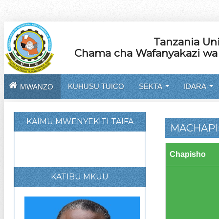
Tanzania Uni
Chama cha Wafanyakazi wa V
KUHUSU TUICO
SEKTA
IDARA
MWANZO
...
...
KAIMU MWENYEKITI TAIFA
MACHAPI
Chapisho
KATIBU MKUU