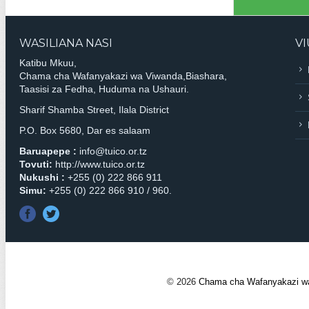
WASILIANA NASI
V
Katibu Mkuu,
Chama cha Wafanyakazi wa Viwanda,Biashara,
Taasisi za Fedha, Huduma na Ushauri.
Sharif Shamba Street, Ilala District
P.O. Box 5680, Dar es salaam
Baruapepe :
info@tuico.or.tz
Tovuti:
http://www.tuico.or.tz
Nukushi :
+255 (0) 222 866 911
Simu:
+255 (0) 222 866 910 / 960.
©
2026
Chama cha Wafanyakazi wa 